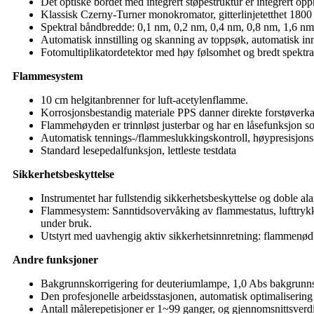
Det optiske bordet med integrert støpestruktur er integrert opp
Klassisk Czerny-Turner monokromator, gitterlinjetetthet 1800 l
Spektral båndbredde: 0,1 nm, 0,2 nm, 0,4 nm, 0,8 nm, 1,6 nm,
Automatisk innstilling og skanning av toppsøk, automatisk inn
Fotomultiplikatordetektor med høy følsomhet og bredt spektr
Flammesystem
10 cm helgitanbrenner for luft-acetylenflamme.
Korrosjonsbestandig materiale PPS danner direkte forstøverkamm
Flammehøyden er trinnløst justerbar og har en låsefunksjon som
Automatisk tennings-/flammeslukkingskontroll, høypresisjons-
Standard lesepedalfunksjon, lettleste testdata
Sikkerhetsbeskyttelse
Instrumentet har fullstendig sikkerhetsbeskyttelse og doble 
Flammesystem: Sanntidsovervåking av flammestatus, lufttrykk,
under bruk.
Utstyrt med uavhengig aktiv sikkerhetsinnretning: flammenødb
Andre funksjoner
Bakgrunnskorrigering for deuteriumlampe, 1,0 Abs bakgrunn
Den profesjonelle arbeidsstasjonen, automatisk optimalisering 
Antall målerepetisjoner er 1~99 ganger, og gjennomsnittsverdi