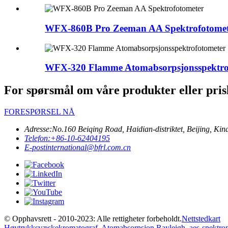
WFX-860B Pro Zeeman AA Spektrofotomet
WFX-320 Flamme Atomabsorpsjonsspektro
For spørsmål om våre produkter eller prisli
FORESPØRSEL NÅ
Adresse:
No.160 Beiqing Road, Haidian-distriktet, Beijing, Ki
Telefon:
+86-10-62404195
E-post
international@bfrl.com.cn
© Opphavsrett - 2010-2023: Alle rettigheter forbeholdt.
Nettstedkart
Høytrykksvæskekromatograf
,
Atomabsorpsjon Rayleigh
,
aes-spektro