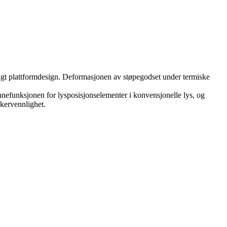
engt plattformdesign. Deformasjonen av støpegodset under termiske
nnefunksjonen for lysposisjonselementer i konvensjonelle lys, og
ukervennlighet.