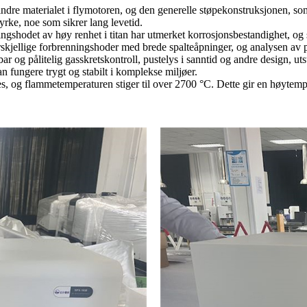
indre materialet i flymotoren, og den generelle støpekonstruksjonen,
rke, noe som sikrer lang levetid.
ningshodet av høy renhet i titan har utmerket korrosjonsbestandighet, 
orskjellige forbrenningshoder med brede spalteåpninger, og analysen av 
r og pålitelig gasskretskontroll, pustelys i sanntid og andre design, uts
n fungere trygt og stabilt i komplekse miljøer.
og flammetemperaturen stiger til over 2700 °C. Dette gir en høytemper