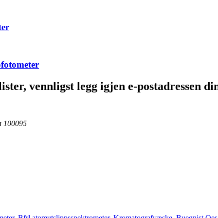
er
fotometer
ster, vennligst legg igjen e-postadressen di
na 100095
meter
,
Bfrl atomutslippsspektrometer
,
Kromatografvæske
,
Buegnist Oes