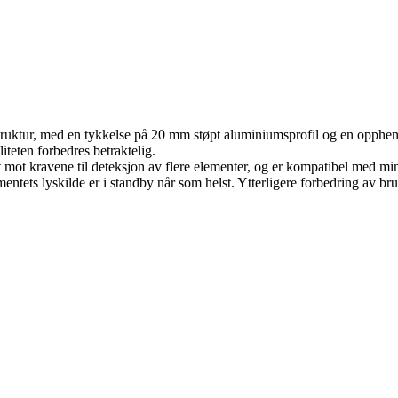
estruktur, med en tykkelse på 20 mm støpt aluminiumsprofil og en opph
iteten forbedres betraktelig.
 mot kravene til deteksjon av flere elementer, og er kompatibel med mi
mentets lyskilde er i standby når som helst. Ytterligere forbedring av br