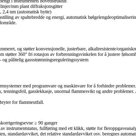
hengt i instrumentets hovedstruktur.
injer/mm plant diffraksjonsgitter
 2,4 nm (automatisk bytte)
stilling av spaltebredde og energi, automatisk bølgelengdeoptimalisering
alområde.
eret, og støtter konvensjonelle, justerbare, alkaliresistente/organiskre
 støtter 360° fri rotasjon av forbrenningsvinkelen for å justere følsom
 og pålitelig gassstrømningsreguleringssystem
alarmsystemer med programvare og maskinvare for å forhindre problemer.
 tenningsfeil, gasslekkasje, unormal flammesvikt og andre problemer. 
ryter for flammeutfall.
skorrigeringsevne ≥ 90 ganger
av instrumentstatus, fullføring med ett klikk, støtte for fleroppgaveana
en, standardavviket, det relative standardavviket osv. beregnes automat