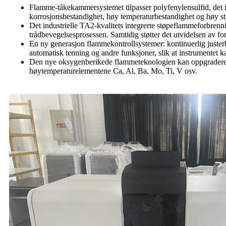
Flamme-tåkekammersystemet tilpasser polyfenylensulfid, det 
korrosjonsbestandighet, høy temperaturbestandighet og høy sty
Det industrielle TA2-kvalitets integrerte støpeflammeforbren
trådbevegelsesprosessen. Samtidig støtter det utvidelsen av f
En ny generasjon flammekontrollsystemer: kontinuerlig justerba
automatisk tenning og andre funksjoner, slik at instrumentet ka
Den nye oksygenberikede flammeteknologien kan oppgraderes, 
høytemperaturelementene Ca, Al, Ba, Mo, Ti, V osv.