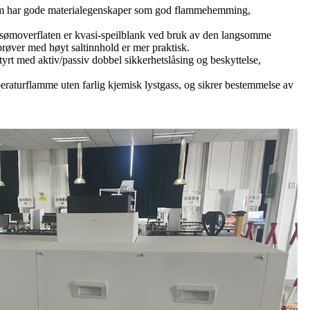
 som har gode materialegenskaper som god flammehemming,
og sømoverflaten er kvasi-speilblank ved bruk av den langsomme
prøver med høyt saltinnhold er mer praktisk.
tyrt med aktiv/passiv dobbel sikkerhetslåsing og beskyttelse,
aturflamme uten farlig kjemisk lystgass, og sikrer bestemmelse av