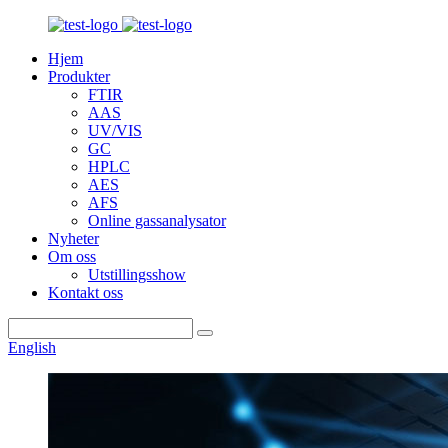
Hjem
Produkter
FTIR
AAS
UV/VIS
GC
HPLC
AES
AFS
Online gassanalysator
Nyheter
Om oss
Utstillingsshow
Kontakt oss
English