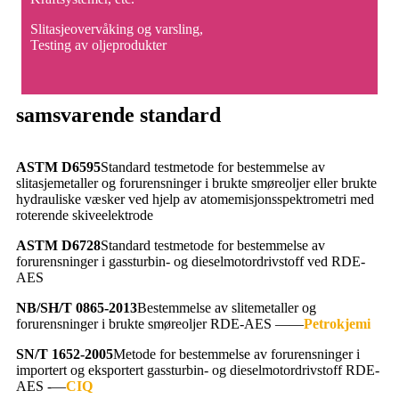
Slitasjeovervåking og varsling,
Testing av oljeprodukter
samsvarende standard
ASTM D6595
Standard testmetode for bestemmelse av
slitasjemetaller og forurensninger i brukte smøreoljer eller brukte
hydrauliske væsker ved hjelp av atomemisjonsspektrometri med
roterende skiveelektrode
ASTM D6728
Standard testmetode for bestemmelse av
forurensninger i gassturbin- og dieselmotordrivstoff ved RDE-
AES
NB/SH/T 0865-2013
Bestemmelse av slitemetaller og
forurensninger i brukte smøreoljer RDE-AES ——
Petrokjemi
SN/T 1652-2005
Metode for bestemmelse av forurensninger i
importert og eksportert gassturbin- og dieselmotordrivstoff RDE-
AES -—
CIQ