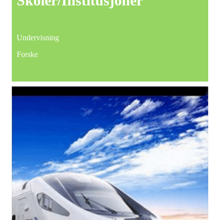
Skoler
/Institusjoner
Undervisning
Forske