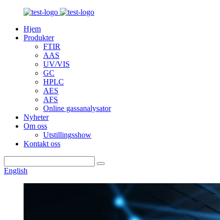
Hjem
Produkter
FTIR
AAS
UV/VIS
GC
HPLC
AES
AFS
Online gassanalysator
Nyheter
Om oss
Utstillingsshow
Kontakt oss
English