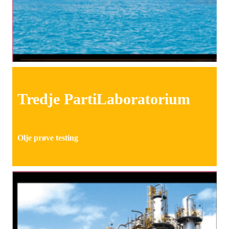
Tredje
Parti
Laboratorium
Olje
prøve
testing