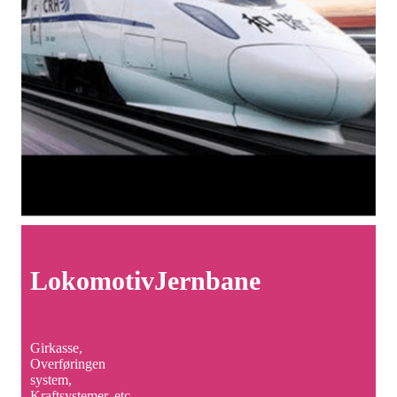
Lokomotiv
Jernbane
Girkasse,
Overføringen
system,
Kraftsystemer, etc.