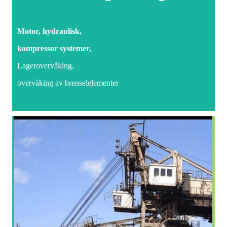
Motor,
hydraulisk,
kompressor
systemer,
Lagerovervåking,
overvåking av brenselelementer