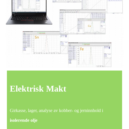
Elektrisk
Makt
Girkasse, lager, analyse av kobber- og jerninnhold i
isolerende
olje