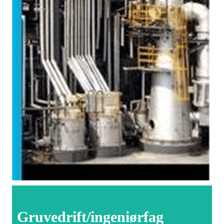
Gruvedrift/ingeniørfag