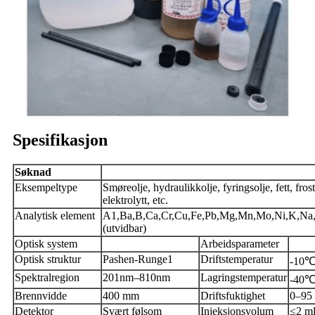
Spesifikasjon
Søknad
Eksempeltype
Smøreolje, hydraulikkolje, fyringsolje, fett, fro
elektrolytt, etc.
Analytisk element
A1,Ba,B,Ca,Cr,Cu,Fe,Pb,Mg,Mn,Mo,Ni,K,Na,S
(utvidbar)
Optisk system
Arbeidsparameter
Optisk struktur
Pashen-Runge1
Driftstemperatur
-10
Spektralregion
201nm–810nm
Lagringstemperatur
-40
Brennvidde
400 mm
Driftsfuktighet
0–95 
Detektor
Svært følsom
Injeksjonsvolum
≤2 m