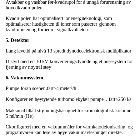
Avtakbar og vaskbar før-kvadrupol for å unngå forurensning av
hovedkvadrupolen
Kvadrupolen har optimalisert ionenergiteknologi, som
optimaliserer hastigheten til ioner som passerer gjennom
kvadrupolen og forbedrer signalkvaliteten.
5. Detektor
Lang levetid på nivå 13 spredt dynode
e
elektronisk multiplikator
Utstyrt med en 10 kV konverteringsdynode og et linsesystem for
fjerning av nøytral støy
6. Vakuumsystem
Pumpe foran scenen
,
fart
≥
4 meter
³
/h
Konfigurer en høytytende turbomolekylær pumpe
，
fart
≥
250 l/s
Maksimal tillatt strømningshastighet for kromatografisk kolonne
:
5 ml/min (He)
C
konfigurert med en vakuummåler for varmkatodeionisering, og
programvaren kan lese av høye vakuumavlesninger direkte.