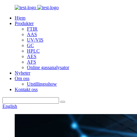
Hjem
Produkter
FTIR
AAS
UV/VIS
GC
HPLC
AES
AFS
Online gassanalysator
Nyheter
Om oss
Utstillingsshow
Kontakt oss
English