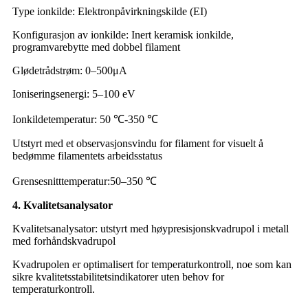
Type ionkilde: Elektronpåvirkningskilde (EI)
Konfigurasjon av ionkilde: Inert keramisk ionkilde,
programvarebytte med dobbel filament
Glødetrådstrøm: 0–500
μ
A
Ioniseringsenergi: 5–100 eV
Ionkildetemperatur: 50 ℃-350 ℃
Utstyrt med et observasjonsvindu for filament for visuelt å
bedømme filamentets arbeidsstatus
Grensesnitttemperatur:
50–350 ℃
4. Kvalitetsanalysator
Kvalitetsanalysator: utstyrt med høypresisjonskvadrupol i metall
med forhåndskvadrupol
Kvadrupolen er optimalisert for temperaturkontroll, noe som kan
sikre kvalitetsstabilitetsindikatorer uten behov for
temperaturkontroll.