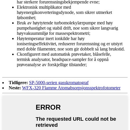
har sterkere forurensningsbekjempende evne;
Elektronisk multiplikator med
høyenergikonverteringsdynode, som sikrer utmerket
følsomhet;
Bruk av høytytende turbomolekylærpumpe med høy
pumpehastighet og stabil drift, noe som sikrer langvarig
høyvakuummiljø for massespektrometri;
Høytemperatur inert ionkilde har høy
ioniseringseffektivitet, reduserer forurensning og er utstyrt
med doble filamenter, noe som gir dobbelt så lang brukstid.
C
konfigurert med automatisk prøvetaker, blåsefelle,
termisk analysator, headspace-sampler for å oppnå
prøveanalyse av forskjellige tilstander;
Tidligere:
SP-5000-serien gasskromatograf
Neste:
WFX-320 Flamme Atomabsorpsjonsspektrofotometer