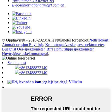
Telefon:
+86-10-62404195
E-post
international@bfrl.com.cn
© Opphavsrett - 2010-2023: Alle rettigheter forbeholdt.
Nettstedkart
Atomabsorpsjon Rayleigh
,
Kromatografvæske
,
aes-spektrometer
,
Buegnist Oes-spektrometer
,
Bfrl atomutslippsspektrometer
,
Høytrykksvæskekromatograf
,
Send e-post
+8613488872140
+8613488872140
Vilhelm
x