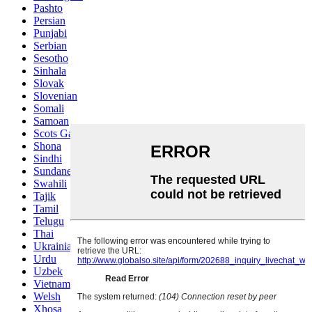
Pashto
Persian
Punjabi
Serbian
Sesotho
Sinhala
Slovak
Slovenian
Somali
Samoan
Scots Gaelic
Shona
Sindhi
Sundanese
Swahili
Tajik
Tamil
Telugu
Thai
Ukrainian
Urdu
Uzbek
Vietnamese
Welsh
Xhosa