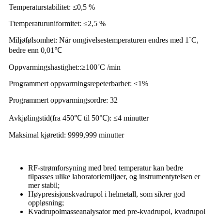
Temperaturstabilitet
:
≤
0,5 %
T
temperaturuniformitet
:
≤
2,5 %
Miljøfølsomhet: Når omgivelsestemperaturen endres med 1˚C,
bedre enn 0,01℃
Oppvarmingshastighet
::
≥
100
˚C
/min
Programmert oppvarmingsrepeterbarhet
:
≤
1%
Programmert oppvarmingsordre
: 32
Avkjølingstid
(
fra 450℃ til 50℃
):
≤
4 minutter
Maksimal kjøretid
: 9999,999 minutter
RF-strømforsyning med bred temperatur kan bedre
tilpasses ulike laboratoriemiljøer, og instrumentytelsen er
mer stabil;
Høypresisjonskvadrupol i helmetall, som sikrer god
oppløsning;
Kvadrupolmasseanalysator med pre-kvadrupol, kvadrupol