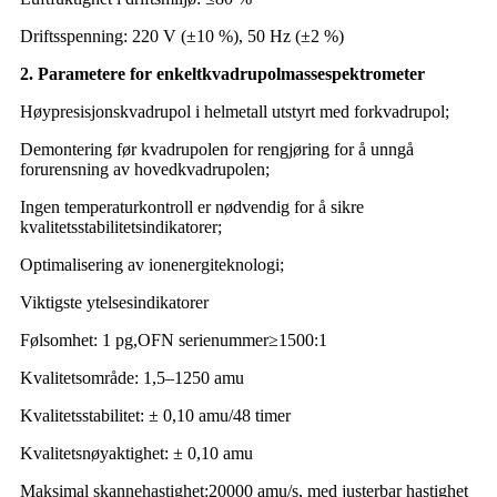
Driftsspenning: 220 V (±10 %), 50 Hz (±2 %)
2. Parametere for enkeltkvadrupolmassespektrometer
Høypresisjonskvadrupol i helmetall utstyrt med forkvadrupol;
Demontering før kvadrupolen for rengjøring for å unngå
forurensning av hovedkvadrupolen;
Ingen temperaturkontroll er nødvendig for å sikre
kvalitetsstabilitetsindikatorer;
Optimalisering av ionenergiteknologi;
Viktigste ytelsesindikatorer
Følsomhet: 1 pg
,
OFN serienummer
≥
15
00:1
Kvalitetsområde: 1,5–1
2
50 amu
Kvalitetsstabilitet: ± 0,10 amu/48 timer
Kvalitetsnøyaktighet: ± 0,10 amu
Maksimal skannehastighet:
200
00 amu/s, med justerbar hastighet