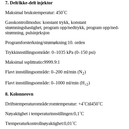
7. Delt/ikke-delt injektor
Maksimal brukstemperatur: 450
˚C
Gasskontrollmodus: konstant trykk, konstant
strømningshastighet, program opp/ned
trykk
, program opp/ned-
strømning, pulsinjeksjon
Programforsterkning/strømøkning
:
10. orden
Trykkinnstillingsområde: 0–1035 kPa (0–150 psi)
Maksimal s
splitt
r
atio
:9999.9:1
F
lavt innstillingsområde
: 0–200 ml/min (N
)
2
F
lavt innstillingsområde
: 0–1000 ml/min (H₂
)
2
8. Kolonneovn
Driftstemperaturområde
:
romtemperatur
: +4
˚C
til
450
˚C
Nøyaktighet i temperaturinnstillingen
:0,1
˚C
T
temperaturkontrollnøyaktighet
:0,01
˚C