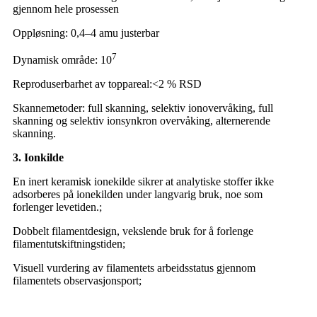
gjennom hele prosessen
Oppløsning: 0,4–4 amu justerbar
7
Dynamisk område: 10
Reproduserbarhet av toppareal:
<
2 % RSD
Skannemetoder: full skanning, selektiv ionovervåking, full
skanning og selektiv ionsynkron overvåking, alternerende
skanning.
3. Ionkilde
En inert keramisk ionekilde sikrer at analytiske stoffer ikke
adsorberes på ionekilden under langvarig bruk, noe som
forlenger levetiden.
;
Dobbelt filamentdesign, vekslende bruk for å forlenge
filamentutskiftningstiden
;
Visuell vurdering av filamentets arbeidsstatus gjennom
filamentets observasjonsport
;