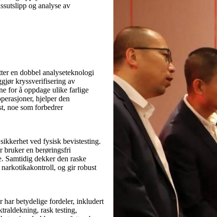
ssutslipp og analyse av
er en dobbel analyseteknologi
jør kryssverifisering av
ne for å oppdage ulike farlige
perasjoner, hjelper den
ast, noe som forbedrer
 sikkerhet ved fysisk bevistesting.
 bruker en berøringsfri
e. Samtidig dekker den raske
narkotikakontroll, og gir robust
ar betydelige fordeler, inkludert
ktraldekning, rask testing,