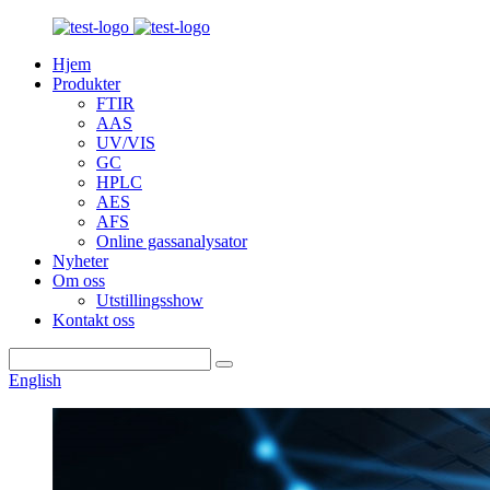
Hjem
Produkter
FTIR
AAS
UV/VIS
GC
HPLC
AES
AFS
Online gassanalysator
Nyheter
Om oss
Utstillingsshow
Kontakt oss
English