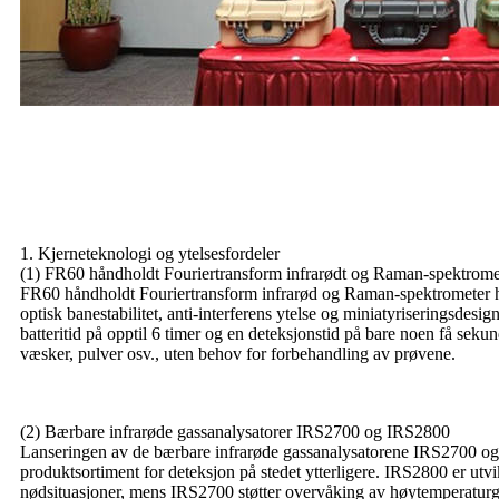
1. Kjerneteknologi og ytelsesfordeler
(1) FR60 håndholdt Fouriertransform infrarødt og Raman-spektrome
FR60 håndholdt Fouriertransform infrarød og Raman-spektrometer ha
optisk banestabilitet, anti-interferens ytelse og miniatyriseringsdes
batteritid på opptil 6 timer og en deteksjonstid på bare noen få sek
væsker, pulver osv., uten behov for forbehandling av prøvene.
(2) Bærbare infrarøde gassanalysatorer IRS2700 og IRS2800
Lanseringen av de bærbare infrarøde gassanalysatorene IRS2700 
produktsortiment for deteksjon på stedet ytterligere. IRS2800 er utvi
nødsituasjoner, mens IRS2700 støtter overvåking av høytemperaturga