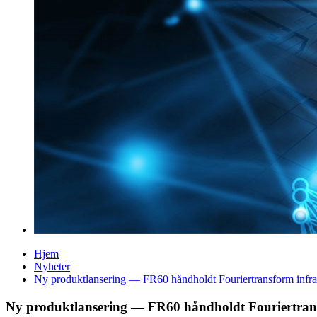
Hjem
Nyheter
Ny produktlansering — FR60 håndholdt Fouriertransform infra
Ny produktlansering — FR60 håndholdt Fouriertrans