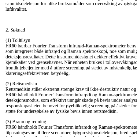
sanntidsdeteksjon for ulike bruksområder som overvåking av røykga
luftkvalitet.
2. Søknad
(1) Tolltilsyn
FR60 bærbar Fourier Transform infrarød-Raman-spektrometer benytt
som integrerer både infrarød og Raman-spektroskopi, noe som muligg
deteksjonsresultater. Dette instrumentdesignet dekker effektivt krave
kjemikalier ved grensehavner. Når enheten brukes i tollovervåkingso
frontlinjebetjenter med å utføre screening på stedet av mistenkelig l
klareringseffektiviteten betydelig.
(2) Rettsmedisin
Rettsmedisin stiller ekstremt strenge krav til ikke-destruktiv natur og
FR60 håndholdt Fourier Transform infrarødt og Raman-spektrometer
deteksjonsmodus, som effektivt unngår skade på bevis under analys
responskapasiteten behovet for øyeblikkelig screening på åsteder for 
støtte for undersøkelse av fysiske bevis innen rettsmedisin.
(3) Brann og redning
FR60 håndholdt Fourier Transform infrarødt og Raman-spektrometer h
tilpasningsevne til flere scenarioer, høypresisjonsdeteksjon, bred spe