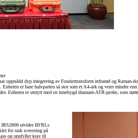
ter
r oppnådd dyp integrering av Fouriertransform infrarød og Raman-dob
ign. Enheten er bare halvparten så stor som et A4-ark og veier mindre enn
under. Enheten er utstyrt med en innebygd diamant-ATR-probe, som støtter
og IRS2800 utvider BFRLs
klet for rask screening på
ss og oppfyller krav til