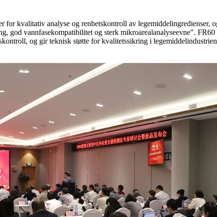
for kvalitativ analyse og renhetskontroll av legemiddelingredienser, og
g, god vannfasekompatibilitet og sterk mikroarealanalyseevne". FR60 i
ntroll, og gir teknisk støtte for kvalitetssikring i legemiddelindustrien