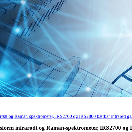
rødt og Raman-spektrometer, IRS2700 og IRS2800 bærbar infrarød gas
form infrarødt og Raman-spektrometer, IRS2700 og 