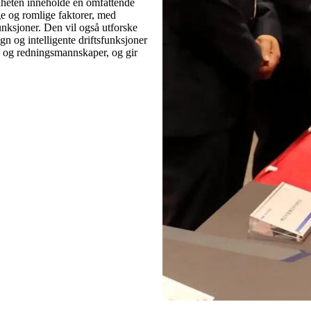
enheten inneholde en omfattende
e og romlige faktorer, med
unksjoner. Den vil også utforske
n og intelligente driftsfunksjoner
n- og redningsmannskaper, og gir