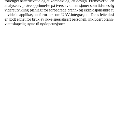
forlenget batterilevetid og et kompakt og lett design. Fremover vil 
analyse av prøveopprinnelse på tvers av dimensjoner som tidsmessig
videreutvikling planlagt for forbedrede brann- og eksplosjonssikre f
utvidede applikasjonsformater som UAV-integrasjon. Dens lette desig
er godt egnet for bruk av ikke-spesialisert personell, inkludert bran
vitenskapelig støtte til nødoperasjoner.