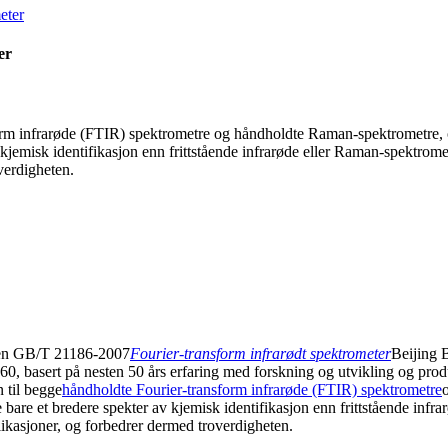
er
form infrarøde (FTIR) spektrometre og håndholdte Raman-spektrometre,
kjemisk identifikasjon enn frittstående infrarøde eller Raman-spektrome
verdigheten.
rden GB/T 21186-2007
Fourier-transform infrarødt spektrometer
Beijing B
60, basert på nesten 50 års erfaring med forskning og utvikling og pro
 til begge
håndholdte Fourier-transform infrarøde (FTIR) spektrometre
are et bredere spekter av kjemisk identifikasjon enn frittstående infr
plikasjoner, og forbedrer dermed troverdigheten.