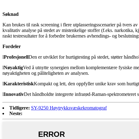
Søknad
Kan brukes til rask screening i flere utplasseringsscenarier på tvers a
kvalitativ analyse på stedet av mistenkelige stoffer (f.eks. narkotika, k
raskt testresultater for å forbedre brukernes avhendings- og beslutning
Fordeler
l
Profesjonell
Den er utviklet for hurtigtesting på stedet, støtter hånd
l
Nøyaktig
Ved å utnytte synergien mellom komplementære fysiske meka
nøyaktigheten og påliteligheten av analysen.
l
Karakteristisk
Kompakt og lett, den oppfyller unike krav som hurtigt
l
Innovativ
Det håndholdte integrerte infrarød-Raman-spektrometeret 
Tidligere:
SY-9250 Høytrykksvæskekromatograf
Neste: