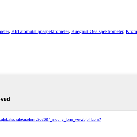
meter
,
Bfrl atomutslippsspektrometer
,
Buegnist Oes-spektrometer
,
Krom