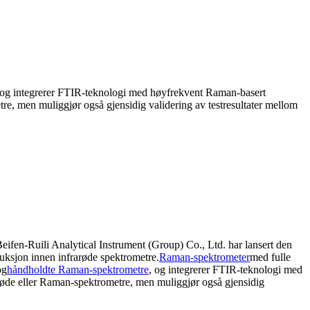
 og integrerer FTIR-teknologi med høyfrekvent Raman-basert
tre, men muliggjør også gjensidig validering av testresultater mellom
eifen-Ruili Analytical Instrument (Group) Co., Ltd. har lansert den
duksjon innen infrarøde spektrometre.
Raman-spektrometer
med fulle
og
håndholdte Raman-spektrometre
, og integrerer FTIR-teknologi med
arøde eller Raman-spektrometre, men muliggjør også gjensidig