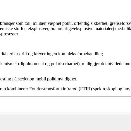
v bransjer som toll, militær, væpnet politi, offentlig sikkerhet, grensefo
jemiske stoffer, eksplosiver, brannfarlige/eksplosive materialer) med ulike 
sprosesser.
holdt/bærbar drift og krever ingen kompleks forbehandling.
nismer (dipolmoment og polariserbarhet), muliggjør det utvidede muligh
esting på stedet og mobil politimyndighet.
som kombinerer Fourier-transform infrarød (FTIR) spektroskopi og høy