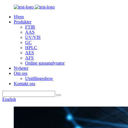
Hjem
Produkter
FTIR
AAS
UV/VIS
GC
HPLC
AES
AFS
Online gassanalysator
Nyheter
Om oss
Utstillingsshow
Kontakt oss
English