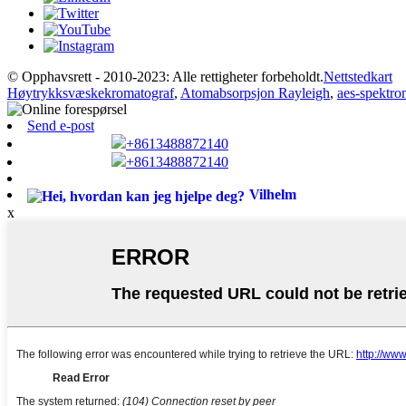
© Opphavsrett - 2010-2023: Alle rettigheter forbeholdt.
Nettstedkart
Høytrykksvæskekromatograf
,
Atomabsorpsjon Rayleigh
,
aes-spektro
Send e-post
+8613488872140
+8613488872140
Vilhelm
x