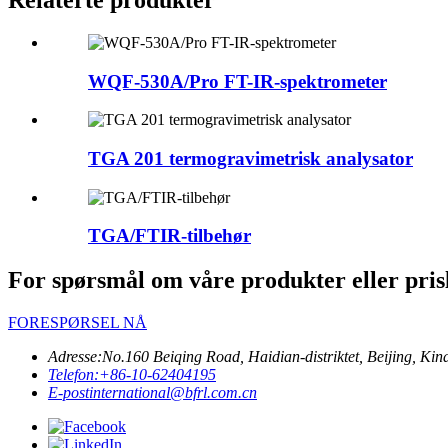
WQF-530A/Pro FT-IR-spektrometer
TGA 201 termogravimetrisk analysator
TGA/FTIR-tilbehør
For spørsmål om våre produkter eller prisli
FORESPØRSEL NÅ
Adresse:
No.160 Beiqing Road, Haidian-distriktet, Beijing, Ki
Telefon:
+86-10-62404195
E-post
international@bfrl.com.cn